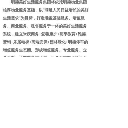
明德美好生活服务集团将依托明德物业集团
雄厚物业服务基础，以“满足人民日益增长的美好
生活需求”为目标，打造涵盖基础服务、增值服
务、商业服务、租售服务于一体的美好生活服务
系统，建立米庆商务+爱善康护+明享教育+雅德
营销+乐居电梯+高端安保+园林绿化+明德停车的
增值服务生态圈。形成增值服务、专业服务、企
业集采一体三翼发展格局，为业主和客户提供全
生命周期、全生活场景的全方位美好生活服务体
系。
版权所有©山东明德物业管理集团有限公司
鲁ICP备07017657号-1
鲁ICP备07017657号-1
鲁公网安备37010202000391号
本网站由阿里云提供云计算及安全服务